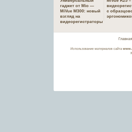
Универсальный
MiVue R25 –
гаджет от Mio —
видеорегис
MiVue M300: новый
с образцов
взгляд на
эргономико
видеорегистраторы
Главна
Использование материалов сайта
www.g