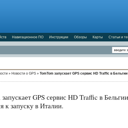
йств
Навигационное ПО
Инструкции
Обзоры
Карты
Статьи и т
ости
»
Новости о GPS
»
TomTom запускает GPS сервис HD Traffic в Бельгии 
запускает GPS сервис HD Traffic в Бельги
я к запуску в Италии.