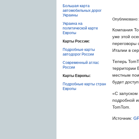
Большая карта
автомобильных дорог
Украины
Опубликовано: 
Украина на
политической карте
Компания To
Европы
уже этой осе
Карты России:
переговоры с
Подробные карты
Италии в сер
автодорог России
Теперь TomT
Современный атлас
России
территории 
местным пои
Карты Европы:
будет досту
Подробные карты стран
Европы
«С запуском 
подробной и
TomTom.
Источник:
GP