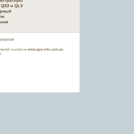
истраторы
QS3 и QL3
ерный
ля
биля
 опросов
тивной ссылки) на
www.gps-info.com.ua
.