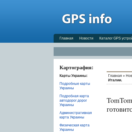
Главная
Новости
Каталог GPS устро
Картография:
Карты Украины:
Главная
»
Нов
Италии.
Подробные карты
Украины
Подробная карта
TomTom 
автодорог дорог
Украины
готовитс
Административная
карта Украины
Физическая карта
Украины