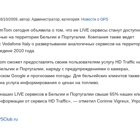
8/10/2009, автор: Администратор, категория:
Новости о GPS
mTom сегодня объявила о том, что ее LIVE сервисы станут доступ
нью на территории Бельгии и Португалии. Компания также ведет
 Vodafone Italy о развертывании аналогичных сервисов на террито
едине 2010 года.
om сможет предоставлять своим пользователям услугу HD Traffic н
Бельгии и Португалии, наряду с предупреждениями о камерах,
ском Google и прогнозами погоды. Для бельгийских клиентов также
пна услуга информирования о ценах на топливо.
наших LIVE сервисов в Бельгии и Португалии свыше 65% наших кли
нформации от сервиса HD Traffic», — отметил Corinne Vigreux, У
SClub.ru