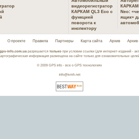
Автомобильный
Авторег
тратор
видеорегистратор
КАРКАМ 
ой
КАРКАМ QL3 Eco с
Neo: «ч
й
функцией
ящик» д
поворота к
автомо
инспектору
я
О проекте
Правила
Партнеры
Карта сайта
Архив
Архив
ps-info.com.ua
разрешается
только
при условии ссылки (для интернет-изданий - ак
Картографическая информация размещена на сайте только для ознакомительных целей
© 2009 GPS info - все о GPS технологиях
info@ivmh.net