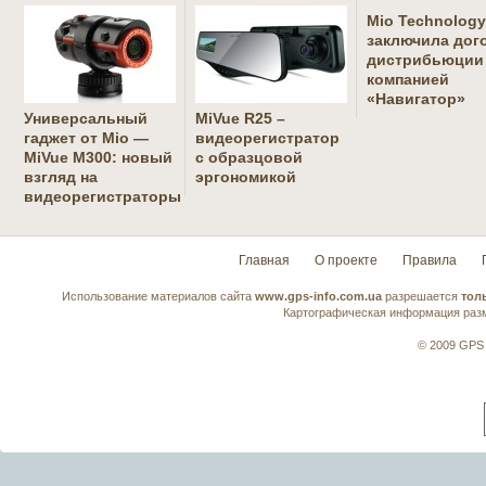
Mio Technology
заключила дог
дистрибьюции
компанией
«Навигатор»
Универсальный
MiVue R25 –
гаджет от Mio —
видеорегистратор
MiVue M300: новый
с образцовой
взгляд на
эргономикой
видеорегистраторы
Главная
О проекте
Правила
Использование материалов сайта
www.gps-info.com.ua
разрешается
тол
Картографическая информация разм
© 2009 GPS 