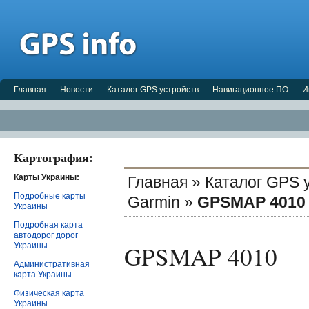
Главная
Новости
Каталог GPS устройств
Навигационное ПО
И
Картография:
Карты Украины:
Главная
»
Каталог GPS 
Подробные карты
Garmin
»
GPSMAP 4010
Украины
Подробная карта
автодорог дорог
GPSMAP 4010
Украины
Административная
карта Украины
Физическая карта
Украины