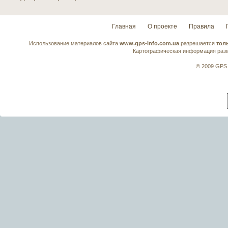
Главная
О проекте
Правила
Использование материалов сайта
www.gps-info.com.ua
разрешается
тол
Картографическая информация разм
© 2009 GPS 