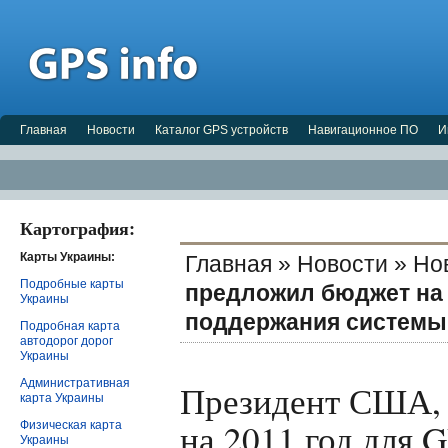
Главная
Новости
Каталог GPS устройств
Навигационное ПО
И
Картография:
Карты Украины:
Главная
»
Новости
»
Но
Подробные карты
предложил бюджет на 
Украины
поддержания системы 
Подробная карта
автодорог дорог
Украины
Административная
Президент США, 
карта Украины
на 2011 год для 
Физическая карта
Украины