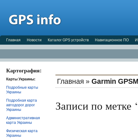
Главная
Новости
Каталог GPS устройств
Навигационное ПО
И
Картография:
Карты Украины:
Главная
»
Garmin GPS
Подробные карты
Украины
Подробная карта
Записи по метке
автодорог дорог
Украины
Административная
карта Украины
Физическая карта
Украины