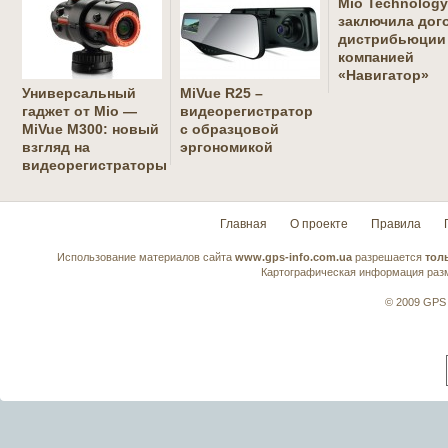
Mio Technology
заключила дог
дистрибьюции
компанией
«Навигатор»
Универсальный
MiVue R25 –
гаджет от Mio —
видеорегистратор
MiVue M300: новый
с образцовой
взгляд на
эргономикой
видеорегистраторы
Главная
О проекте
Правила
Использование материалов сайта
www.gps-info.com.ua
разрешается
тол
Картографическая информация разм
© 2009 GPS 