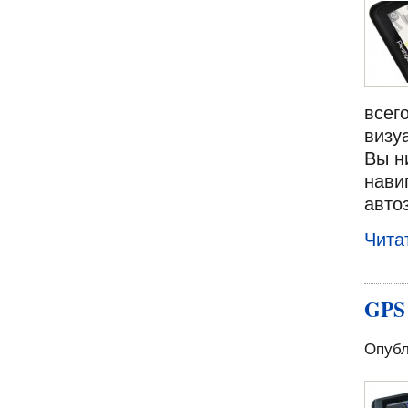
всег
визу
Вы н
нави
авто
Чита
GPS 
Опубл