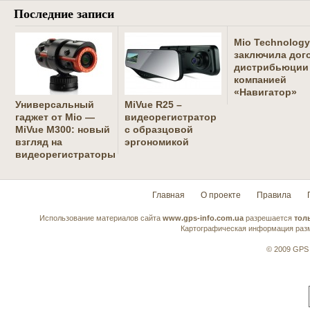
Последние записи
Mio Technology
заключила дог
дистрибьюции
компанией
«Навигатор»
Универсальный
MiVue R25 –
гаджет от Mio —
видеорегистратор
MiVue M300: новый
с образцовой
взгляд на
эргономикой
видеорегистраторы
Главная
О проекте
Правила
Использование материалов сайта
www.gps-info.com.ua
разрешается
тол
Картографическая информация разм
© 2009 GPS 