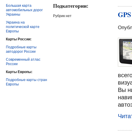
Подкатегории:
Большая карта
автомобильных дорог
GPS 
Украины
Рубрик нет
Украина на
политической карте
Опубл
Европы
Карты России:
Подробные карты
автодорог России
Современный атлас
России
Карты Европы:
всег
Подробные карты стран
визу
Европы
Вы н
нави
авто
Чита