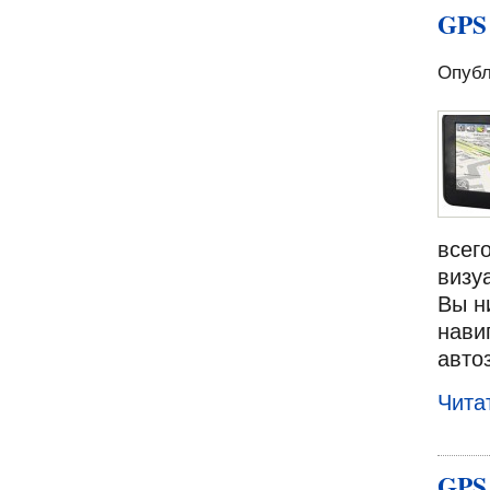
GPS 
Опубл
всег
визу
Вы н
нави
авто
Чита
GPS 