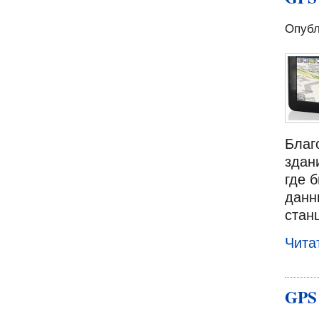
Опубл
Благ
здан
где 
данн
стан
Чита
GPS 