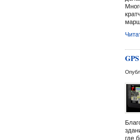
Мног
крат
марш
Чита
GPS 
Опубл
Благ
здан
где 