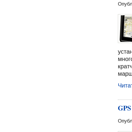
Опубл
уста
мног
крат
марш
Чита
GPS 
Опубл