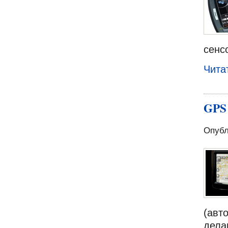
сенс
Чита
GPS 
Опубл
(авт
дела