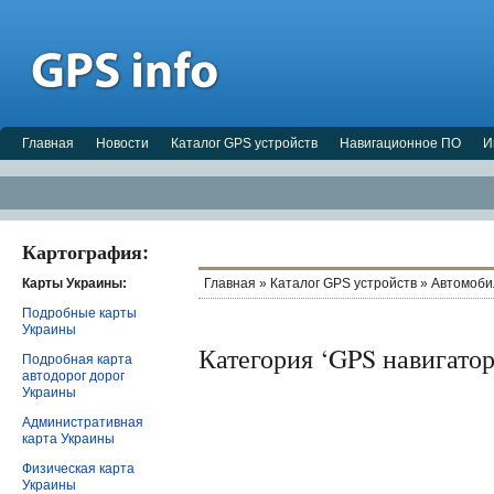
Главная
Новости
Каталог GPS устройств
Навигационное ПО
И
Картография:
Карты Украины:
Главная
»
Каталог GPS устройств
»
Автомоби
Подробные карты
Украины
Категория ‘GPS навигаторы
Подробная карта
автодорог дорог
Украины
Административная
карта Украины
Физическая карта
Украины